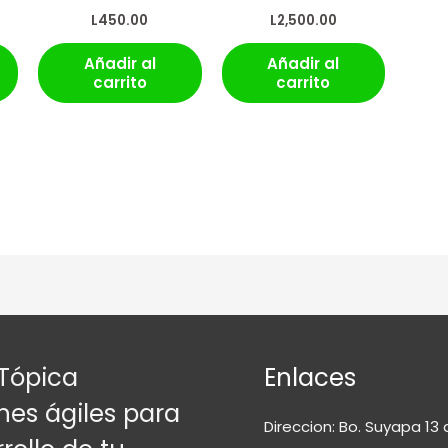
L
450.00
L
2,500.00
Añadir al
Añadir al
carrito
carrito
Tópica
Enlaces
nes ágiles para
Direccion: Bo. Suyapa 13 