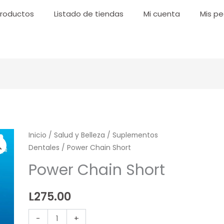
roductos
Listado de tiendas
Mi cuenta
Mis pe
Power
Inicio
/
Salud y Belleza
/
Suplementos
Dentales
/ Power Chain Short
Chain
Short
Power Chain Short
cantidad
L
275.00
-
+