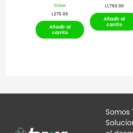
base
L
1,750.00
L
275.00
Añadir al
carrito
Añadir al
carrito
Somos 
Solucio