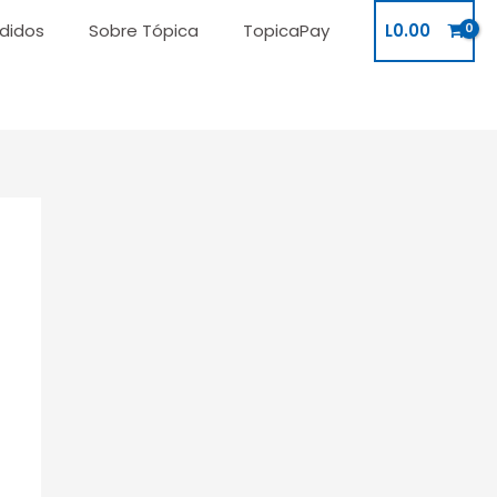
didos
Sobre Tópica
TopicaPay
L
0.00