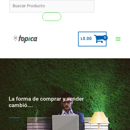
Ir
Buscar
al
Buscar
contenido
L
0.00
La forma de comprar y vender
cambió....