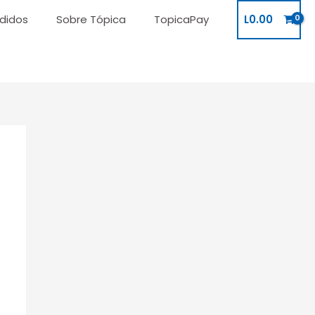
didos
Sobre Tópica
TopicaPay
L
0.00