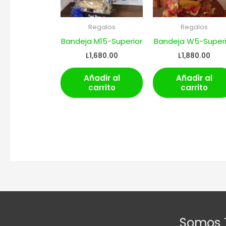
Regalos
Regalos
Bandeja M15-Superior
Bandeja W5-Superi
L
1,680.00
L
1,880.00
Añadir al
Añadir al
carrito
carrito
Somos 