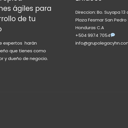
nes ágiles para
Direccion: Bo. Suyapa 13 
rollo de tu
Plaza Fesmar San Pedro 
o
Honduras C.A
+504 9974 7054
e expertos harán
info@grupolegacyhn.co
sueño que tienes como
r y dueño de negocio.