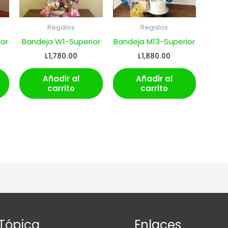
Regalos
Regalos
or
Bandeja W1-Superior
Bandeja M13-Superior
L
1,780.00
L
1,880.00
Añadir al
Añadir al
carrito
carrito
Tópica
Enlaces