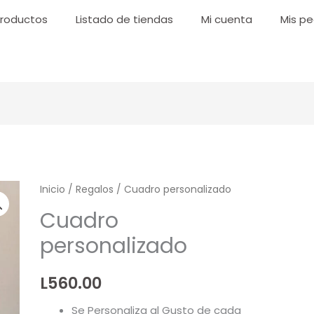
roductos
Listado de tiendas
Mi cuenta
Mis pe
Cuadro
Inicio
/
Regalos
/ Cuadro personalizado
personalizado
Cuadro
cantidad
personalizado
L
560.00
Se Personaliza al Gusto de cada