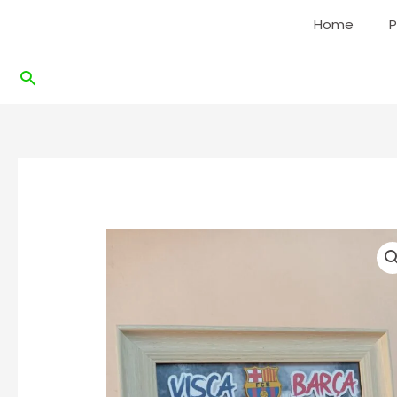
Ir
Home
P
al
contenido
Buscar