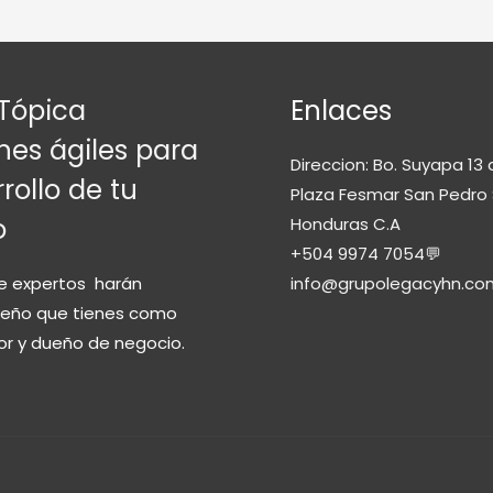
Tópica
Enlaces
nes ágiles para
Direccion: Bo. Suyapa 13 
rollo de tu
Plaza Fesmar San Pedro 
o
Honduras C.A
+504 9974 7054💬
e expertos harán
info@grupolegacyhn.co
sueño que tienes como
r y dueño de negocio.