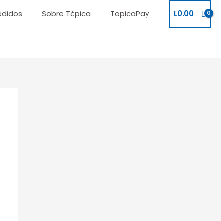
edidos
Sobre Tópica
TopicaPay
L
0.00