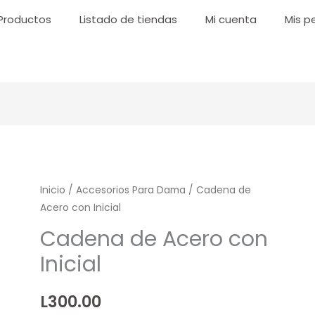
Productos
Listado de tiendas
Mi cuenta
Mis p
Cadena
Inicio
/
Accesorios Para Dama
/ Cadena de
Acero con Inicial
de
Acero
Cadena de Acero con
con
Inicial
Inicial
cantidad
L
300.00