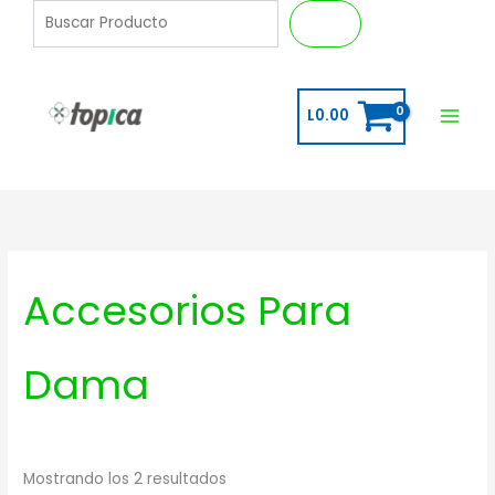
Ir
B
Buscar
al
u
contenido
s
c
L
0.00
a
r
Accesorios Para
Dama
Mostrando los 2 resultados