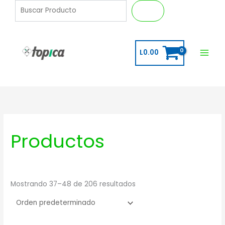
Ir
B
Buscar
al
u
contenido
s
c
L
0.00
a
r
Productos
Mostrando 37–48 de 206 resultados