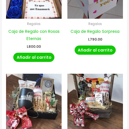
Regalos
Regalos
Caja de Regalo con Rosas
Caja de Regalo Sorpresa
Eternas
L
790.00
L
800.00
Añadir al carrito
Añadir al carrito