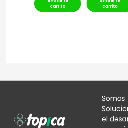
Añadir al
Añadir al
carrito
carrito
Somos 
Solucio
el desar