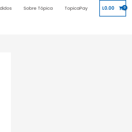
didos
Sobre Tópica
TopicaPay
L
0.00