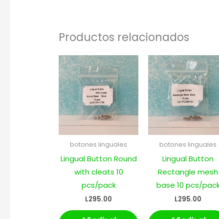
Productos relacionados
botones linguales
botones linguales
Lingual Button Round
Lingual Button
with cleats 10
Rectangle mesh
pcs/pack
base 10 pcs/pac
L
295.00
L
295.00