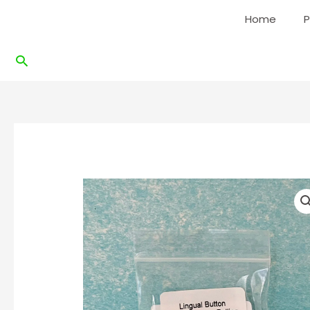
Ir
Home
P
al
contenido
Buscar