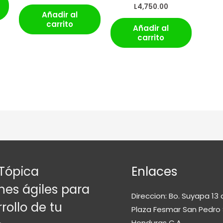
L
4,750.00
Añadir al
carrito
Añadir al
carrito
Tópica
Enlaces
nes ágiles para
Direccion: Bo. Suyapa 13 
rollo de tu
Plaza Fesmar San Pedro 
Honduras C.A