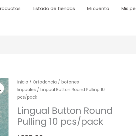
roductos
Listado de tiendas
Mi cuenta
Mis pe
Lingual
Inicio
/
Ortodoncia
/
botones
linguales
/ Lingual Button Round Pulling 10
Button
pcs/pack
Round
Pulling
Lingual Button Round
10
Pulling 10 pcs/pack
pcs/pack
cantidad