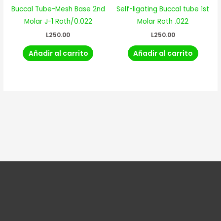
Buccal Tube-Mesh Base 2nd
Self-ligating Buccal tube 1st
Molar J-1 Roth/0.022
Molar Roth .022
L
250.00
L
250.00
Añadir al carrito
Añadir al carrito