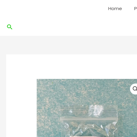
Ir
Home
P
al
contenido
Buscar