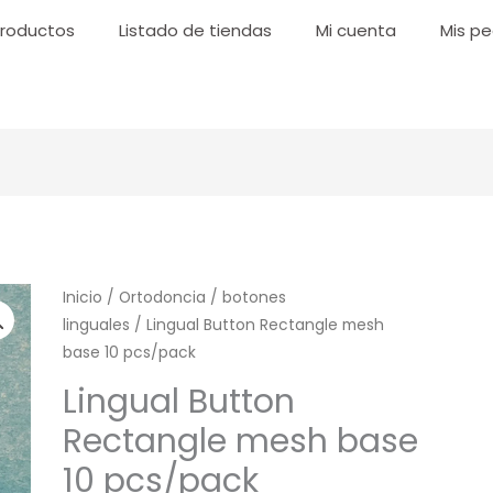
roductos
Listado de tiendas
Mi cuenta
Mis pe
Lingual
Inicio
/
Ortodoncia
/
botones
linguales
/ Lingual Button Rectangle mesh
Button
base 10 pcs/pack
Rectangle
mesh
Lingual Button
base
Rectangle mesh base
10
10 pcs/pack
pcs/pack