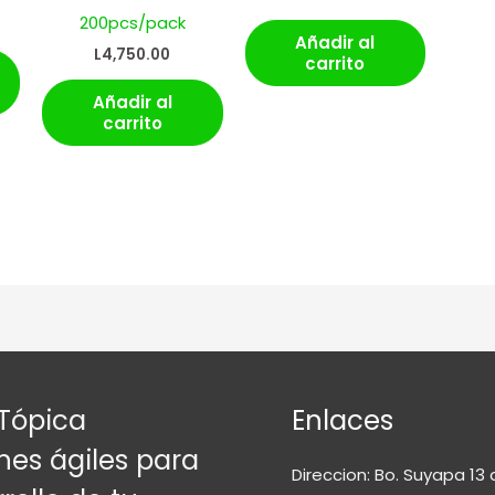
200pcs/pack
Añadir al
L
4,750.00
carrito
Añadir al
carrito
Tópica
Enlaces
nes ágiles para
Direccion: Bo. Suyapa 13 