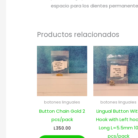
espacio para los dientes permanente
Productos relacionados
botones linguales
botones linguales
Button Chain Gold 2
Lingual Button Wi
pcs/pack
Hook with Left ho
Long L=5.5mm 1
L
350.00
pcs/pack