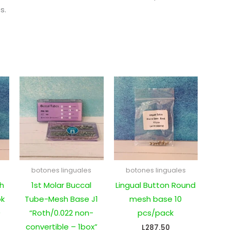
s.
botones linguales
botones linguales
th
1st Molar Buccal
Lingual Button Round
ok
Tube-Mesh Base J1
mesh base 10
0
“Roth/0.022 non-
pcs/pack
convertible – 1box”
L
287.50