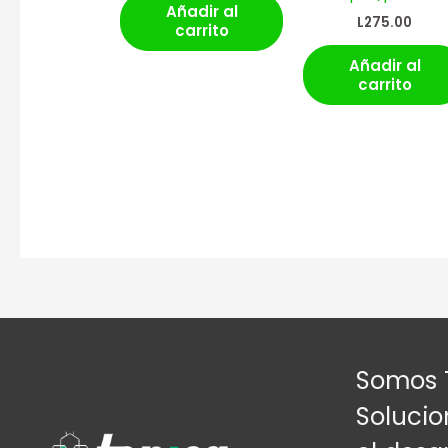
Añadir al
L
275.00
carrito
Añadir al
carrito
Somos 
Solucio