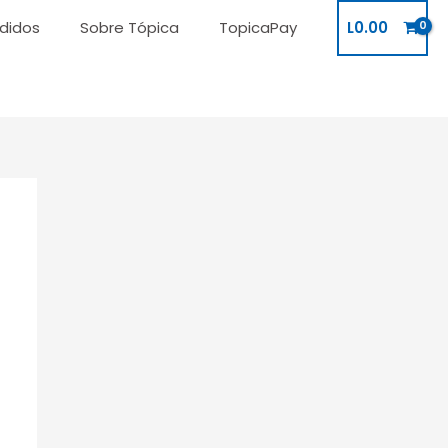
didos
Sobre Tópica
TopicaPay
L
0.00