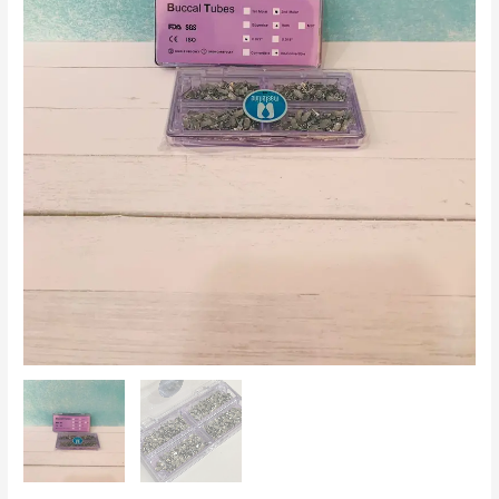
convertible
-
1box"200pcs/pack
cantidad