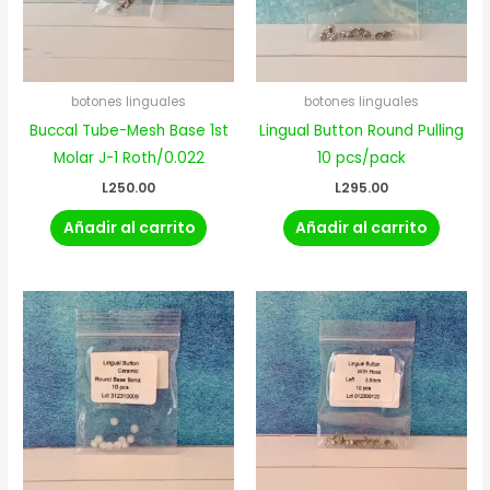
botones linguales
botones linguales
Buccal Tube-Mesh Base 1st
Lingual Button Round Pulling
Molar J-1 Roth/0.022
10 pcs/pack
L
250.00
L
295.00
Añadir al carrito
Añadir al carrito