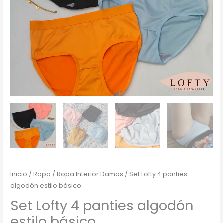
Inicio
/
Ropa
/
Ropa Interior Damas
/ Set Lofty 4 panties
algodón estilo básico
Set Lofty 4 panties algodón
estilo básico