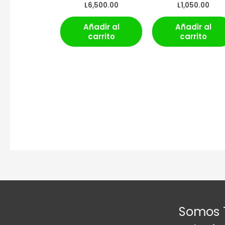
L
6,500.00
L
1,050.00
Añadir al
Añadir al
carrito
carrito
Somos 