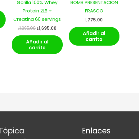
Gorilla 100% Whey
BOMB PRESENTACION
Protein 2LB +
FRASCO
Creatina 60 servings
L
775.00
L
1,995.00
L
1,695.00
Añadir al
carrito
Añadir al
carrito
Tópica
Enlaces