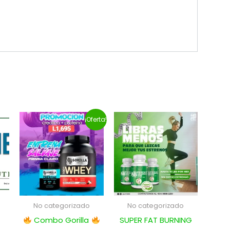
El
El
¡Oferta!
precio
precio
original
actual
era:
es:
L1,995.00.
L1,695.00.
No categorizado
No categorizado
Combo Gorilla
SUPER FAT BURNING