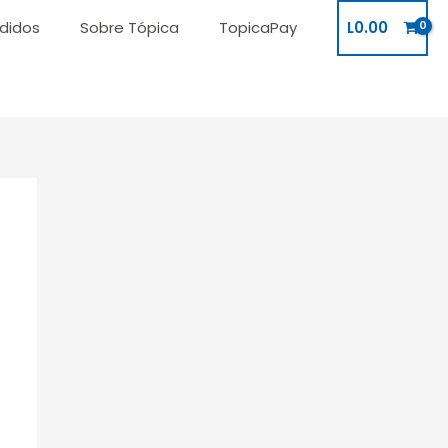
didos
Sobre Tópica
TopicaPay
L
0.00