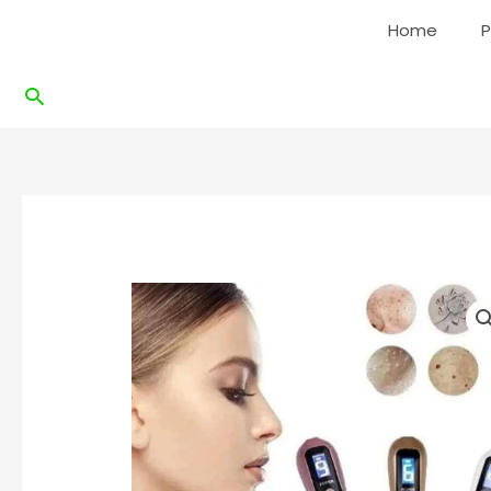
Ir
Home
P
al
contenido
Buscar