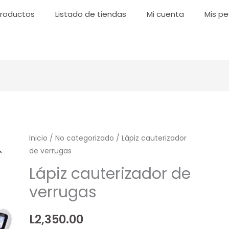
roductos
Listado de tiendas
Mi cuenta
Mis pe
Lápiz
Inicio
/
No categorizado
/ Lápiz cauterizador
de verrugas
cauterizador
de
Lápiz cauterizador de
verrugas
verrugas
cantidad
L
2,350.00