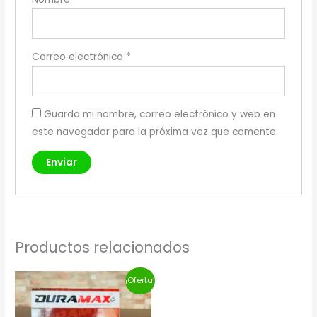
Correo electrónico
*
Guarda mi nombre, correo electrónico y web en
este navegador para la próxima vez que comente.
Productos relacionados
El
El
¡Oferta!
precio
precio
original
actual
era:
es: