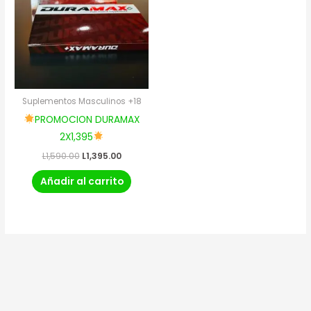
L1,590.00.
L1,395.00.
Suplementos Masculinos +18
PROMOCION DURAMAX
2X1,395
L
1,590.00
L
1,395.00
Añadir al carrito