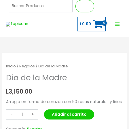
Ir
B
Buscar
al
u
contenido
s
L
0.00
c
a
r
Dia
de
Inicio
/
Regalos
/ Dia de la Madre
la
Dia de la Madre
Madre
cantidad
L
3,150.00
Arreglo en forma de corazon con 50 rosas naturales y lirios
Añadir al carrito
-
+
Categoría:
Regalos