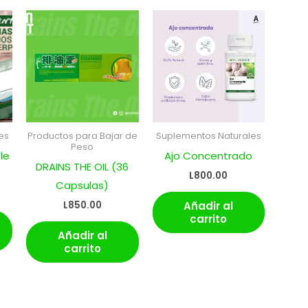
es
Productos para Bajar de
Suplementos Naturales
Peso
le
Ajo Concentrado
DRAINS THE OIL (36
L
800.00
Capsulas​)
Añadir al
L
850.00
carrito
Añadir al
carrito