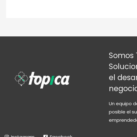
Somos 
Solucio
el desar
negoci
Un equipo d
posible el 
emprendedo
Instagram
Facebook