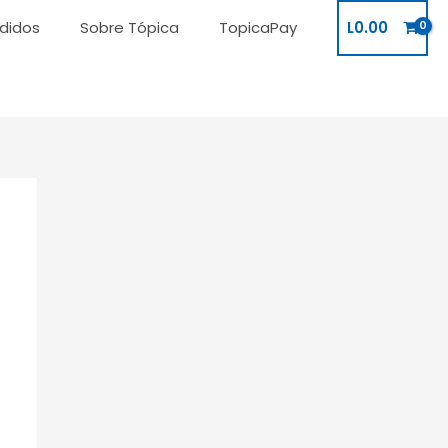
didos
Sobre Tópica
TopicaPay
L
0.00