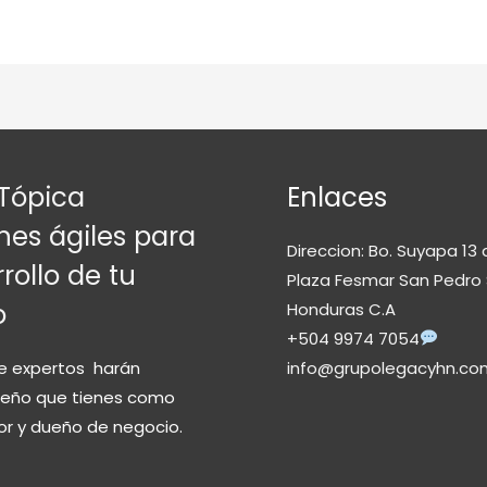
Tópica
Enlaces
nes ágiles para
Direccion: Bo. Suyapa 13 
rollo de tu
Plaza Fesmar San Pedro 
o
Honduras C.A
+504 9974 7054
e expertos harán
info@grupolegacyhn.co
sueño que tienes como
r y dueño de negocio.