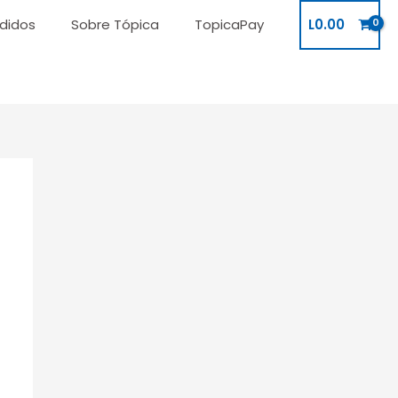
didos
Sobre Tópica
TopicaPay
L
0.00