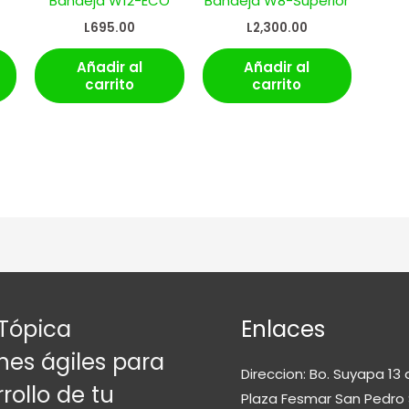
Bandeja W12-ECO
Bandeja W8-Superior
L
695.00
L
2,300.00
Añadir al
Añadir al
carrito
carrito
Tópica
Enlaces
nes ágiles para
Direccion: Bo. Suyapa 13 
rollo de tu
Plaza Fesmar San Pedro 