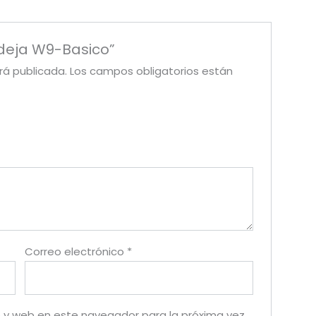
ndeja W9-Basico”
rá publicada.
Los campos obligatorios están
Correo electrónico
*
 y web en este navegador para la próxima vez