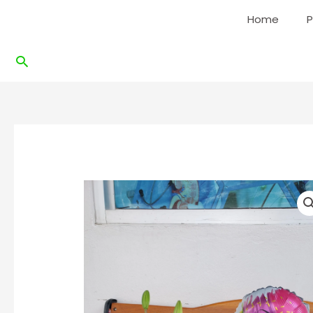
Ir
Home
P
al
contenido
Buscar