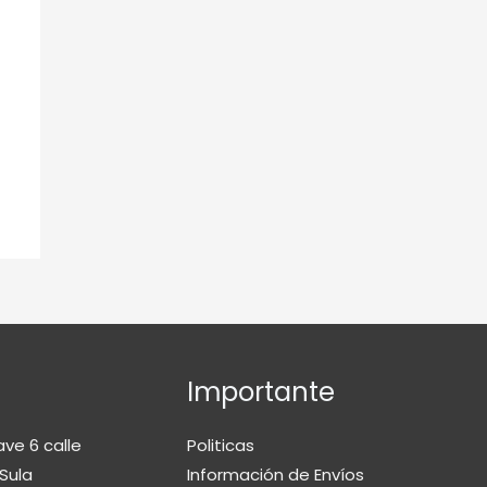
Importante
ave 6 calle
Politicas
Sula
Información de Envíos