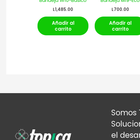
Bandeja W10-Basico
Bandeja M19-Eco
L
1,485.00
L
700.00
Añadir al
Añadir al
carrito
carrito
Somos 
Solucio
el desar