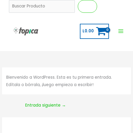
Ir
B
Buscar
al
u
contenido
s
c
L
0.00
a
r
Bienvenido a WordPress. Esta es tu primera entrada.
Edítala o bórrala, ¡luego empieza a escribir!
Entrada siguiente
→