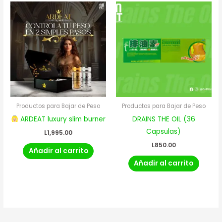
Productos para Bajar de Peso
Productos para Bajar de Peso
ARDEAT luxury slim burner
DRAINS THE OIL (36
Capsulas​)
L
1,995.00
L
850.00
Añadir al carrito
Añadir al carrito