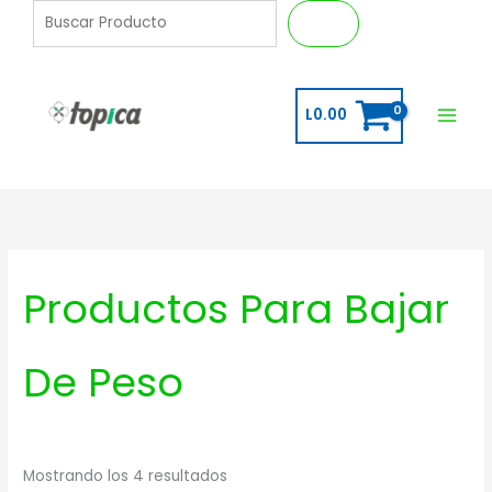
Ir
B
Buscar
al
u
contenido
s
c
L
0.00
a
r
Productos Para Bajar
De Peso
Mostrando los 4 resultados