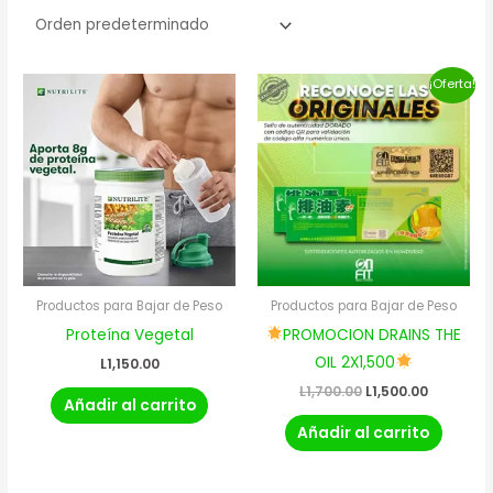
El
El
¡Oferta!
precio
precio
original
actual
era:
es:
L1,700.00.
L1,500.00.
Productos para Bajar de Peso
Productos para Bajar de Peso
Proteína Vegetal
PROMOCION DRAINS THE
OIL 2X1,500
L
1,150.00
L
1,700.00
L
1,500.00
Añadir al carrito
Añadir al carrito