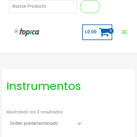
Ir
B
Buscar
al
u
contenido
s
c
L
0.00
a
r
Instrumentos
Mostrando los 3 resultados