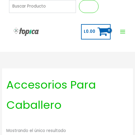
Ir
B
Buscar
al
u
contenido
s
c
L
0.00
a
r
Accesorios Para
Caballero
Mostrando el único resultado