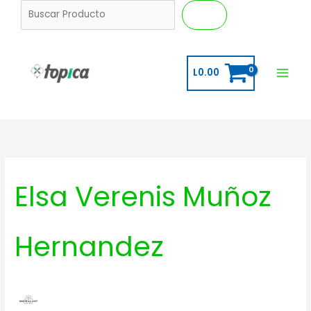
Ir
B
Buscar
al
u
contenido
s
c
L
0.00
a
r
Elsa Verenis Muñoz
Hernandez