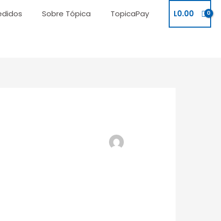
edidos
Sobre Tópica
TopicaPay
L
0.00