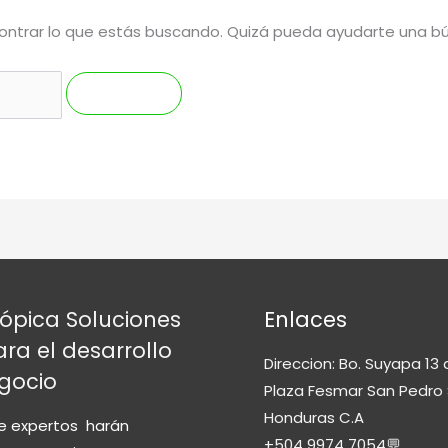
ntrar lo que estás buscando. Quizá pueda ayudarte una b
ópica Soluciones
Enlaces
ara el desarrollo
Direccion: Bo. Suyapa 13 
gocio
Plaza Fesmar San Pedro 
Honduras C.A
e expertos harán
+504 9974 7054💬