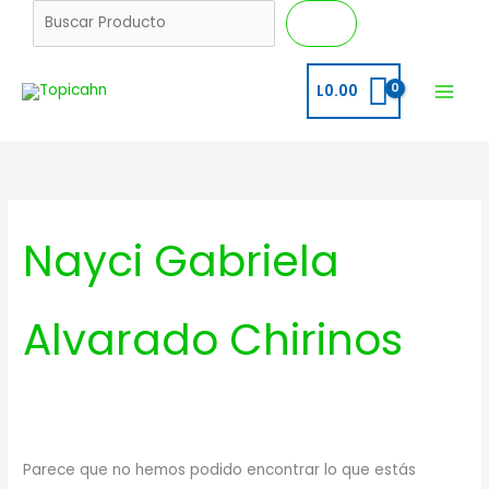
Ir
B
Buscar
al
u
contenido
s
L
0.00
c
a
r
Nayci Gabriela
Alvarado Chirinos
Parece que no hemos podido encontrar lo que estás